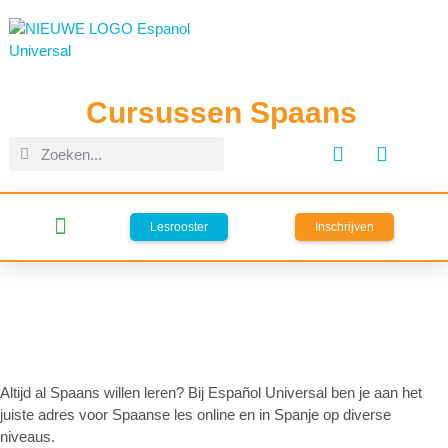
Cursussen Spaans
Lesrooster
Inschrijven
Online live lessen Spaans
Cursus Spaans in Spanje
Taalreizen Spanje
Altijd al Spaans willen leren? Bij Español Universal ben je aan het
juiste adres voor Spaanse les online en in Spanje op diverse
niveaus.