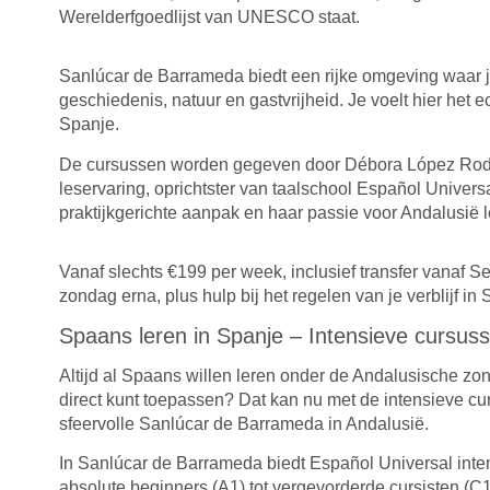
Werelderfgoedlijst van UNESCO staat.
Sanlúcar de Barrameda biedt een rijke omgeving waar je 
geschiedenis, natuur en gastvrijheid. Je voelt hier het 
Spanje.
De cursussen worden gegeven door Débora López Rodrí
leservaring, oprichtster van taalschool Español Univers
praktijkgerichte aanpak en haar passie voor Andalusië le
Vanaf slechts €199 per week, inclusief transfer vanaf S
zondag erna, plus hulp bij het regelen van je verblijf i
Spaans leren in Spanje – Intensieve cursus
Altijd al Spaans willen leren onder de Andalusische zo
direct kunt toepassen? Dat kan nu met de intensieve cu
sfeervolle Sanlúcar de Barrameda in Andalusië.
In Sanlúcar de Barrameda biedt Español Universal inte
absolute beginners (A1) tot vergevorderde cursisten (C