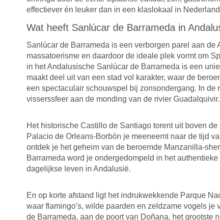
effectiever én leuker dan in een klaslokaal in Nederland
Wat heeft Sanlúcar de Barrameda in Andalus
Sanlúcar de Barrameda is een verborgen parel aan de An
massatoerisme en daardoor de ideale plek vormt om Spa
in het Andalusische Sanlúcar de Barrameda is een uniek
maakt deel uit van een stad vol karakter, waar de ber
een spectaculair schouwspel bij zonsondergang. In de 
visserssfeer aan de monding van de rivier Guadalquivir.
Het historische
Castillo de Santiago
torent uit boven de s
Palacio de Orleans-Borbón
je meeneemt naar de tijd van
ontdek je het geheim van de beroemde
Manzanilla-sher
Barrameda word je ondergedompeld in het authentieke S
dagelijkse leven in Andalusië.
En op korte afstand ligt het indrukwekkende
Parque Nac
waar flamingo’s, wilde paarden en zeldzame vogels je 
de Barrameda, aan de poort van Doñana, het grootste n