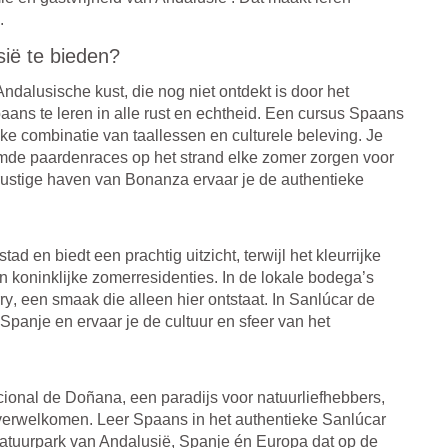
.
ië te bieden?
dalusische kust, die nog niet ontdekt is door het
ans te leren in alle rust en echtheid. Een cursus Spaans
e combinatie van taallessen en culturele beleving. Je
oemde
paardenraces op het strand
elke zomer zorgen voor
rustige
haven van Bonanza
ervaar je de authentieke
tad en biedt een prachtig uitzicht, terwijl het kleurrijke
 koninklijke zomerresidenties. In de lokale
bodega’s
ry
, een smaak die alleen hier ontstaat. In Sanlúcar de
panje en ervaar je de cultuur en sfeer van het
ional de Doñana
, een paradijs voor natuurliefhebbers,
verwelkomen. Leer Spaans in het authentieke Sanlúcar
atuurpark van Andalusië, Spanje én Europa dat op de