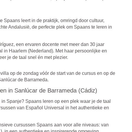
Spaans leert in de praktijk, omringd door cultuur,
echte Andalusië, de perfecte plek om Spaans te leren in
guez, een ervaren docente met meer dan 30 jaar
al in Haarlem (Nederland). Met haar persoonlijke en
er je de taal snel én met plezier.
evilla op de zondag vóór de start van de cursus en op de
n Sanlúcar de Barrameda.
sen in Sanlúcar de Barrameda (Cádiz)
n in Spanje? Spaans leren op een plek waar je de taal
rsussen van Español Universal in het authentieke en
nsieve cursussen Spaans aan voor alle niveaus: van
1), in een authentieke en inspirerende omgeving.