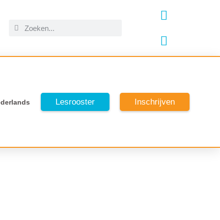
Lesrooster
Inschrijven
derlands