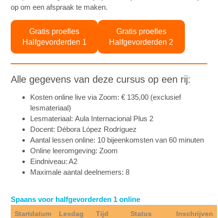
op om een afspraak te maken.
Gratis proefles
Gratis proefles
Halfgevorderden 1
Halfgevorderden 2
Alle gegevens van deze cursus op een rij:
Kosten online live via Zoom
: € 135,00 (exclusief
lesmateriaal)
Lesmateriaal:
Aula Internacional Plus 2
Docent:
Débora López Rodríguez
Aantal lessen online
: 10 bijeenkomsten van 60 minuten
Online leeromgeving:
Zoom
Eindniveau
: A2
Maximale aantal deelnemers
: 8
Spaans voor halfgevorderden 1 online
Startdatum
Lesdag
Tijd
Status
Inschrijven