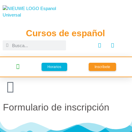
Cursos de español
Horarios
Inscríbete
Clases español online
español en España
viajes lingüísticos
Formulario de inscripción