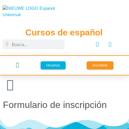
Cursos de español
Horarios
Inscríbete
Clases español online
español en España
viajes lingüísticos
Formulario de inscripción